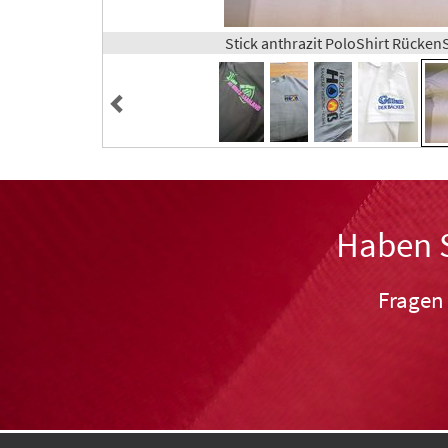
Stick anthrazit PoloShirt Rücke
Haben S
Fragen