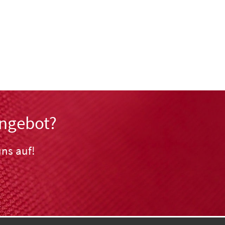
Stick anthrazit PoloShirt Sascha's Wasserbettence
Angebot?
ns auf!