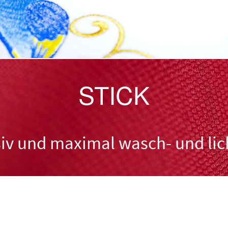
STICK
siv und maximal wasch- und li